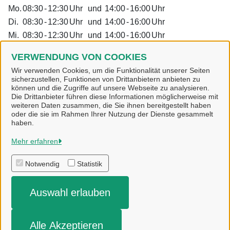
Mo.
08:30
-
12:30
Uhr
und
14:00
-
16:00
Uhr
Di.
08:30
-
12:30
Uhr
und
14:00
-
16:00
Uhr
Mi.
08:30
-
12:30
Uhr
und
14:00
-
16:00
Uhr
Do.
08:30
-
12:30
Uhr
und
14:00
-
18:00
Uhr
VERWENDUNG VON COOKIES
Fr.
08:30
-
12:30
Uhr
Wir verwenden Cookies, um die Funktionalität unserer Seiten
sicherzustellen, Funktionen von Drittanbietern anbieten zu
Alle zugeordneten Einrichtungen
können und die Zugriffe auf unsere Webseite zu analysieren.
Die Drittanbieter führen diese Informationen möglicherweise mit
weiteren Daten zusammen, die Sie ihnen bereitgestellt haben
oder die sie im Rahmen Ihrer Nutzung der Dienste gesammelt
haben.
Gemeinde Twist
Mehr erfahren
Notwendig
Statistik
Alle Rechte vorbehalten
Auswahl erlauben
Impressum
Datenschutzerklärung
Alle Akzeptieren